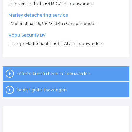
, Fonteinland 7 b, 8913 CZ in Leeuwarden
kunst verhuur
Marley detachering service
.
, Molenstraat 15, 9873 RK in Gerkesklooster
Robu Security BV
, Lange Marktstraat 1, 8911 AD in Leeuwarden
offerte kunstuitleen in Leeuwarden
bedrijf gratis toevoegen