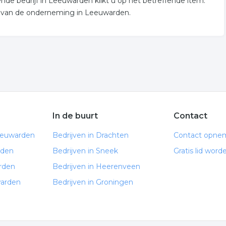
de bedrijf in Leeuwarden klikt u op het betreffende item.
e van de onderneming in Leeuwarden.
In de buurt
Contact
eeuwarden
Bedrijven in Drachten
Contact opne
rden
Bedrijven in Sneek
Gratis lid word
rden
Bedrijven in Heerenveen
warden
Bedrijven in Groningen