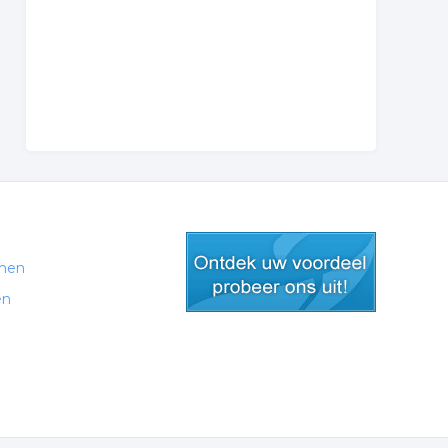
men
en
gratis lid worden