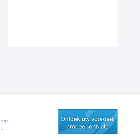
men
en
gratis lid worden